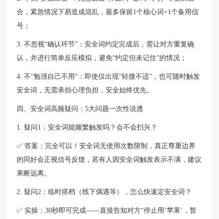
合，紧急情况下易造成混乱，最多保留1个核心词+1个备用信
号；
3. 不忽视“确认环节”：安全词约定完成后，需让对方重复确
认，并进行简单反应模拟，避免“约定但未记住”的情况；
4. 不“勉强自己不用”：即使仅出现“轻微不适”，也可随时触发
安全词，无需承担心理负担，安全始终优先。
四、安全词高频疑问：5大问题一次性说透
1. 疑问1：安全词能频繁触发吗？会不会扫兴？
✅ 答案：完全可以！安全词无使用次数限制，真正尊重边界
的同好会正视信号反馈，若有人因安全词触发表示不满，建议
果断远离。
2. 疑问2：临时搭档（线下偶遇等），怎么快速定安全词？
✅ 实操：30秒即可完成——直接告知对方“停止用‘苹果’，暂