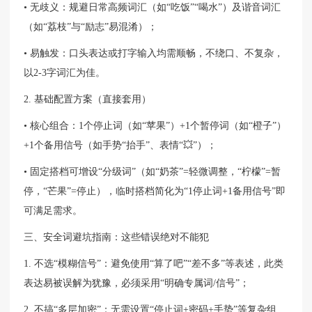
• 无歧义：规避日常高频词汇（如“吃饭”“喝水”）及谐音词汇
（如“荔枝”与“励志”易混淆）；
• 易触发：口头表达或打字输入均需顺畅，不绕口、不复杂，
以2-3字词汇为佳。
2. 基础配置方案（直接套用）
• 核心组合：1个停止词（如“苹果”）+1个暂停词（如“橙子”）
+1个备用信号（如手势“抬手”、表情“💥”）；
• 固定搭档可增设“分级词”（如“奶茶”=轻微调整，“柠檬”=暂
停，“芒果”=停止），临时搭档简化为“1停止词+1备用信号”即
可满足需求。
三、安全词避坑指南：这些错误绝对不能犯
1. 不选“模糊信号”：避免使用“算了吧”“差不多”等表述，此类
表达易被误解为犹豫，必须采用“明确专属词/信号”；
2. 不搞“多层加密”：无需设置“停止词+密码+手势”等复杂组