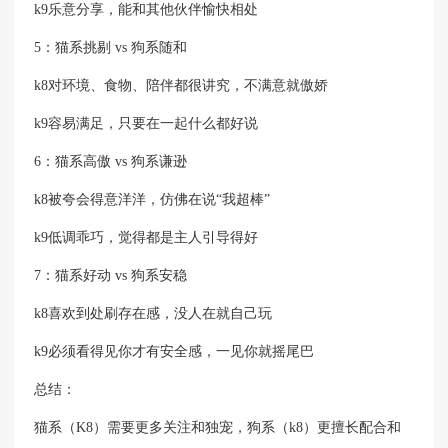
k9乐意分享，能和其他伙伴愉快相处
5️：猫系挑剔 vs 狗系随和
k8对环境、食物、陪伴都很讲究，不满意就傲娇
k9容易满足，只要在一起什么都好说
6️：猫系高傲 vs 狗系谦逊
k8被夸会得意洋洋，仿佛在说“我超棒”
k9低调乖巧，觉得都是主人引导得好
7️：猫系好动 vs 狗系安稳
k8喜欢到处刷存在感，没人在就自己玩
k9必须看得见你才有安全感，一见你就摇尾巴
总结：
猫系（K8）需要更多关注和独宠，狗系（k8）更擅长配合和