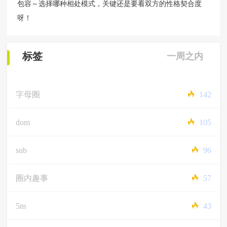
包容～选择哪种相处模式，关键还是要看双方的性格契合度
呀！
标签
一周之内
字母圈
142
dom
105
sub
96
圈内趣事
57
5m
43