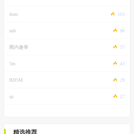
dom
105
sub
96
圈内趣事
57
5m
43
BD5M
29
sp
27
精选推荐