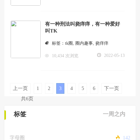
有一种刑法叫挠痒痒，有一种爱好
叫TK
标签：
tk圈
,
圈内趣事
,
挠痒痒
2022-05-13
10,434 次浏览
上一页
1
2
3
4
5
6
下一页
共6页
标签
一周之内
字母圈
142