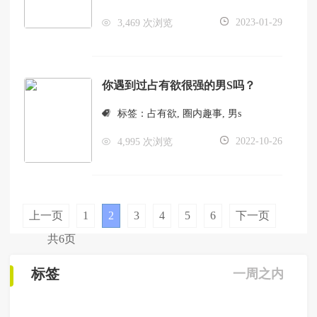
2023-01-29
3,469 次浏览
你遇到过占有欲很强的男S吗？
标签：
占有欲
,
圈内趣事
,
男s
2022-10-26
4,995 次浏览
上一页
1
2
3
4
5
6
下一页
共6页
标签
一周之内