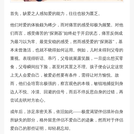
首先，缺爱之人感知爱的能力，往往也较为匮乏。
他们对爱的体验颇为稀少，而对痛苦的感受却极为频繁。对他
们而言，感受痛苦的“探测器”始终处于开启状态，痛苦反倒成
为最习以为常、最觉安稳的感受，然而感受爱的“探测器”，基
本未曾激活，也就不晓得如何运用。例如，儿时未得到父母的
重视。表现得听话、乖巧，父母就展露笑颜，一旦提出想买零
食，父母瞬间拉下脸，甚至对其置之不理。孩子便会认定这世
上无人会爱自己，被爱必然要有条件，需得让对方愉悦。故
而，他们会培育出极强的，察言观色的本领，敏锐地捕捉到身
边人不悦、冷漠、回避的信号，而后不停反思自身的过错，再
尝试去哄对方欢心。
成年后，涉足亲密关系，依旧如此——极度渴望伴侣填补自身
所缺失的部分，格外留意伴侣不爱自己的迹象，然而对于伴侣
爱自己的那些证明，却轻易忘却。