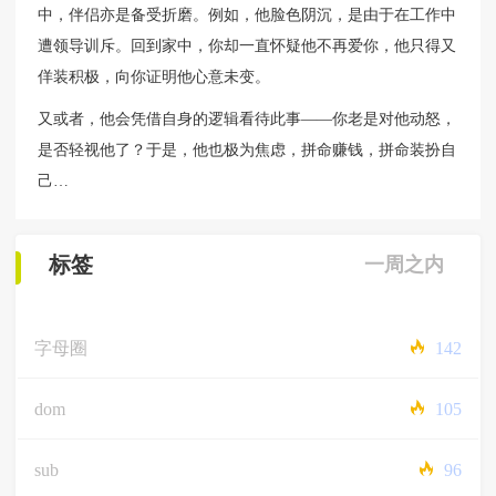
中，伴侣亦是备受折磨。例如，他脸色阴沉，是由于在工作中
遭领导训斥。回到家中，你却一直怀疑他不再爱你，他只得又
佯装积极，向你证明他心意未变。
又或者，他会凭借自身的逻辑看待此事——你老是对他动怒，
是否轻视他了？于是，他也极为焦虑，拼命赚钱，拼命装扮自
己…
标签
一周之内
字母圈
142
dom
105
sub
96