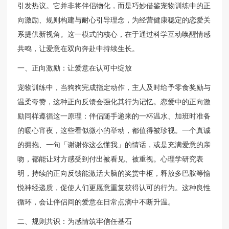
引发热议。它并非将伴侣物化，而是巧妙借鉴宠物训练中的正
向激励、规则构建与耐心引导理念，为经营健康稳定的恋爱关
系提供新视角。这一模式的核心，在于通过科学互动唤醒情感
共鸣，让爱意在双向奔赴中持续生长。
一、正向激励：让爱意在认可中绽放
宠物训练中，当狗狗完成指定动作，主人及时给予零食奖励与
温柔夸赞，这种正向反馈会强化其行为记忆。恋爱中的正向激
励同样遵循这一原理：伴侣随手递来的一杯温水、加班时准备
的暖心宵夜，这些看似微小的举动，都值得被珍视。一个真诚
的拥抱、一句「谢谢你这么懂我」的情话，或是充满爱意的亲
吻，都能让对方感受到付出被看见、被重视。心理学研究表
明，持续的正向反馈能激活大脑的奖赏中枢，释放多巴胺等愉
悦神经递质，促使人们更愿意重复获得认可的行为。这种良性
循环，会让伴侣间的爱意在日常点滴中不断升温。
二、规则共识：为感情筑牢信任基石