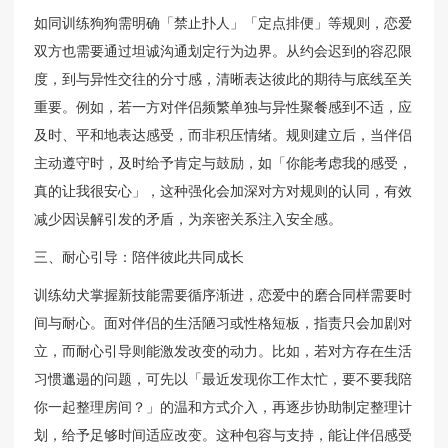
如同训练狗狗需明确「禁止扑人」「定点排便」等规则，恋爱
双方也需要通过坦诚沟通划定行为边界。从约会迟到的容忍限
度，到与异性交往的分寸感，清晰表达彼此的期待与底线至关
重要。例如，若一方对伴侣频繁单独与异性聚餐感到不适，应
及时、平和地表达感受，而非积压情绪。规则建立后，当伴侣
主动遵守时，及时给予肯定与鼓励，如「你能考虑我的感受，
真的让我很安心」，这种强化会加深对方对规则的认同，有效
减少因误解引发的矛盾，为亲密关系注入安全感。
三、耐心引导：陪伴彼此共同成长
训练幼犬掌握新技能需要循序渐进，恋爱中的磨合同样需要时
间与耐心。面对伴侣的生活陋习或性格短板，指责只会加剧对
立，而耐心引导则能激发改变的动力。比如，若对方存在生活
习惯邋遢的问题，可先以「最近发现你工作太忙，要不要我陪
你一起整理房间？」的温和方式介入，再逐步协助制定整理计
划，给予足够时间适应改变。这种包容与支持，能让伴侣感受