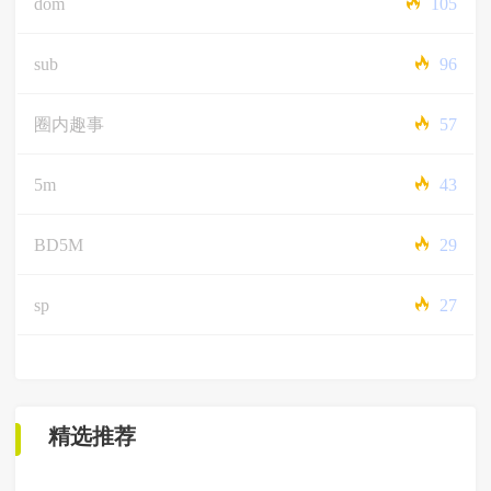
dom
105
sub
96
圈内趣事
57
5m
43
BD5M
29
sp
27
精选推荐