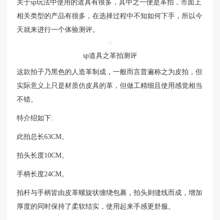
关于sp玩法中使用的道具有很多，其中之一便是革拍，市面上
相关类型的产品有很多，在选择过程中不知如何下手，所以今
天就来进行一个体验测评。
sp道具之革拍测评
这款拍子乃黑色的人造革制成，一般而言普遍称之为皮拍，但
实际意义上只是材质仿皮具的革，但做工精细且使用感觉相当
不错。
特介绍如下:
此拍总长63CM。
拍头长度10CM。
手柄长度24CM。
拍杆与手柄皆由皮革螺旋状缠绕包裹，拍头则缝线而成，增加
厚度的同时保持了柔软结实，使用起来手感更舒服。