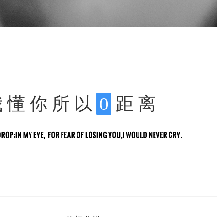
我 懂 你 所 以
0
距 离