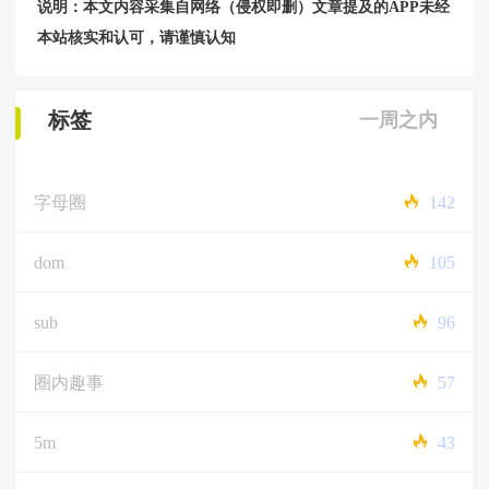
说明：本文内容采集自网络（侵权即删）文章提及的APP未经
本站核实和认可，请谨慎认知
标签
一周之内
字母圈
142
dom
105
sub
96
圈内趣事
57
5m
43