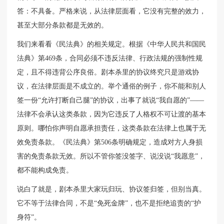
答：不具备。严格来说，从法律层面看，它没有完整的效力，
甚至大部分条款都是无效的。
我们来看看《民法典》的相关规定。根据《中华人民共和国民
法典》第469条，合同必须不违反法律、行政法规的强制性规
定，且不得违背公序良俗。剧本杀里的协议终究只是游戏协
议，在法律层面是不成立的。举个通俗的例子，你不能和别人
签一份“允许打断自己腿”的协议，出事了就说“我自愿的”——
法律不会承认这类条款，因为它违反了人格权不可让渡的基本
原则。哪怕你声明自愿承担责任，这类条款在法律上也属于无
效免责条款。《民法典》第506条明确规定，造成对方人身损
害的免责条款无效。所以不管你签没签字、说没说“我愿意”，
都不能构成免责。
说白了就是，剧本杀里大家玩归玩、协议签归签，但别当真。
它不等于法律合同，不是“免死金牌”，也不是拒绝追责的“护
身符”。