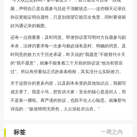
“今天状态还好吗？要不要改天？”；双方甚至可以录一段视
频，声明自己是自愿参与且处于清醒状态——这些聊天记录比
协议更能证明自愿性，只是别指望它能完全免责，同时要保留
好沟通记录的截图。
还有一点很重要：及时同意。即便协议里写明对方自愿参与剧
本杀，法律仍要求每一次参与都必须有及时、明确的同意。及
时同意的效力大于历史承诺，昨天说的“我愿意”不能替代今天
的“我不愿意”，就像不能拿着三个月前的协议说“他当初答应
过”。所以有些看似正式的条条框框，其实没什么实际效力。
关于这部分的更多内容，以及剧本杀里的其他知识点，我都写
成文章了。我是小马，想告诉大家：安全的核心是选对人，而
不是靠一摞纸。再严谨的协议，也防不住人心险恶。就像那句
诗说的：“纵使晴明无雨色，入云深处亦沾衣。”
标签
一周之内