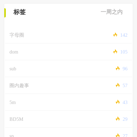
标签
一周之内
字母圈
142
dom
105
sub
96
圈内趣事
57
5m
43
BD5M
29
sp
27