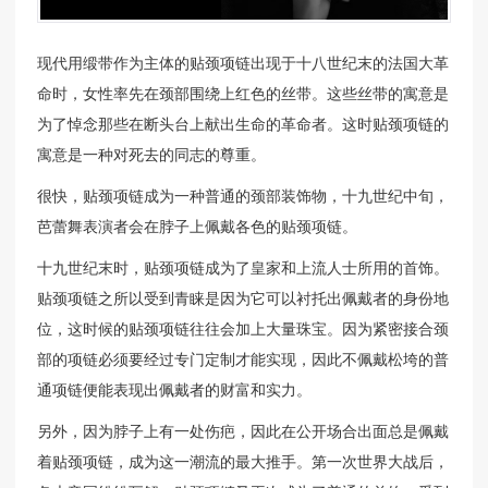
现代用缎带作为主体的贴颈项链出现于十八世纪末的法国大革
命时，女性率先在颈部围绕上红色的丝带。这些丝带的寓意是
为了悼念那些在断头台上献出生命的革命者。这时贴颈项链的
寓意是一种对死去的同志的尊重。
很快，贴颈项链成为一种普通的颈部装饰物，十九世纪中旬，
芭蕾舞表演者会在脖子上佩戴各色的贴颈项链。
十九世纪末时，贴颈项链成为了皇家和上流人士所用的首饰。
贴颈项链之所以受到青睐是因为它可以衬托出佩戴者的身份地
位，这时候的贴颈项链往往会加上大量珠宝。因为紧密接合颈
部的项链必须要经过专门定制才能实现，因此不佩戴松垮的普
通项链便能表现出佩戴者的财富和实力。
另外，因为脖子上有一处伤疤，因此在公开场合出面总是佩戴
着贴颈项链，成为这一潮流的最大推手。第一次世界大战后，