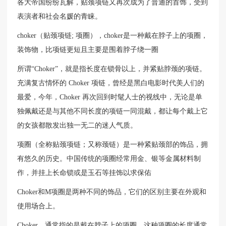
各大帝国纷纷瓦解，贴颈项链又再次成为了普通的首饰，受到
表演者和社会名媛的青睐。
choker（贴颈项链; 项圈），choker是一种戴在脖子上的项圈，
装饰物，比项链更短且主要是围着脖子绕一圈
所谓“Choker”，就是指长度在锁骨以上，并紧贴脖颈的项链。
充满复古情怀的 Choker 项链，曾经是黑白电影时代美人们的
最爱，今年，Choker 再次回到时髦人士的视线中，无论是单
独佩戴还是与其他不同长度的项链一同混戴，都让每个戴上它
的女孩都散发出独一无二的迷人气质。
项圈（全称贴颈项链；又称颈链）是一种紧贴颈部的饰品，拥
有悠久的历史。中国传统的项圈经常用金、银等金属材料制
作，并挂上长命锁或是玉石等挂饰以求保佑
Choker和M项圈是两种不同的饰品，它们的区别主要在外观和
使用场合上。
Choker，通常指的是戴在脖子上的项圈。这种项圈的长度通常