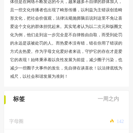
体但是在网络不断发达的今天，越来越多不自律的群体加入，
且一些文化传播者也出现了畸形传播，以利益为主错误创造畸
形文化，把社会价值观，法律法规抛掷脑后说到这里不免让喜
爱这个文化的群体担忧起来。其实笔者认为以二次元和饭圈文
化为例，他们走到这一步完全是不自律咎由自取，而受到处罚
的永远是该被处罚的人。而热爱本没有错，错在你用了错误的
方式去热爱。作为字母文化爱好者来说，守护它的存在才是爱
它的表现！始终秉承着以良性发展为前提，减少圈子污染，也
减少一些圈子大事件的发生，先自律在谈喜欢！以法律底线为
戒尺，以社会和谐发展为准则！
标签
一周之内
字母圈
142