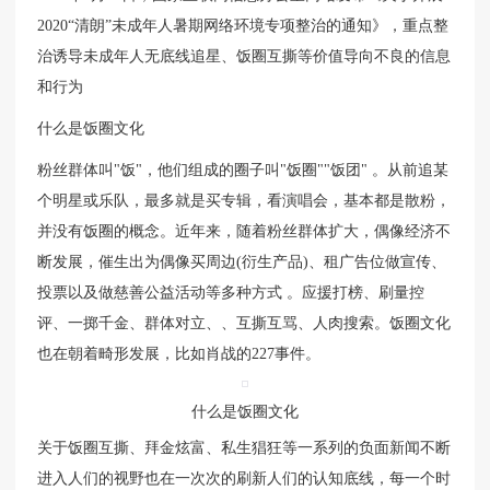
2020“清朗”未成年人暑期网络环境专项整治的通知》，重点整
治诱导未成年人无底线追星、饭圈互撕等价值导向不良的信息
和行为
什么是饭圈文化
粉丝群体叫"饭"，他们组成的圈子叫"饭圈""饭团" 。从前追某
个明星或乐队，最多就是买专辑，看演唱会，基本都是散粉，
并没有饭圈的概念。近年来，随着粉丝群体扩大，偶像经济不
断发展，催生出为偶像买周边(衍生产品)、租广告位做宣传、
投票以及做慈善公益活动等多种方式 。应援打榜、刷量控
评、一掷千金、群体对立、、互撕互骂、人肉搜索。饭圈文化
也在朝着畸形发展，比如肖战的227事件。
什么是饭圈文化
关于饭圈互撕、拜金炫富、私生猖狂等一系列的负面新闻不断
进入人们的视野也在一次次的刷新人们的认知底线，每一个时