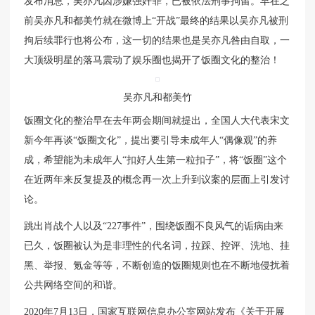
发布消息，吴亦凡因涉嫌强奸罪，已被依法刑事拘留。早在之
前吴亦凡和都美竹就在微博上“开战”最终的结果以吴亦凡被刑
拘后续罪行也将公布，这一切的结果也是吴亦凡咎由自取，一
大顶级明星的落马震动了娱乐圈也揭开了饭圈文化的整治！
吴亦凡和都美竹
饭圈文化的整治早在去年两会期间就提出，全国人大代表宋文
新今年再谈“饭圈文化”，提出要引导未成年人“偶像观”的养
成，希望能为未成年人“扣好人生第一粒扣子”，将“饭圈”这个
在近两年来反复提及的概念再一次上升到议案的层面上引发讨
论。
跳出肖战个人以及“227事件”，围绕饭圈不良风气的诟病由来
已久，饭圈被认为是非理性的代名词，拉踩、控评、洗地、挂
黑、举报、氪金等等，不断创造的饭圈规则也在不断地侵扰着
公共网络空间的和谐。
2020年7月13日，国家互联网信息办公室网站发布《关于开展