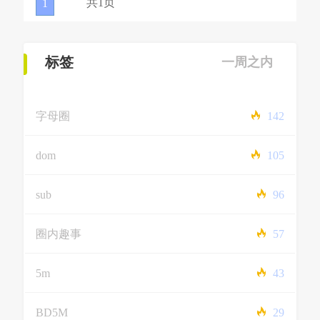
共1页
1
标签
一周之内
字母圈
142
dom
105
sub
96
圈内趣事
57
5m
43
BD5M
29