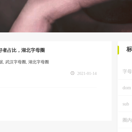
好者占比，湖北字母圈
据
,
武汉字母圈
,
湖北字母圈
字母
2021-01-14
dom
sub
圈内