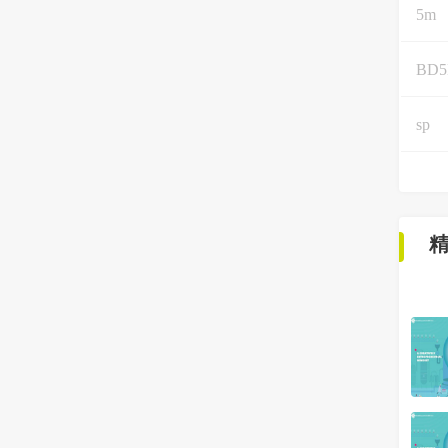
5m
BD
sp