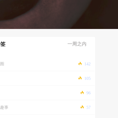
标签
一周之内
圈
142
105
96
趣事
57