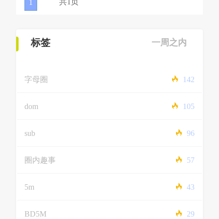
共1页
1
标签
一周之内
字母圈
142
dom
105
sub
96
圈内趣事
57
5m
43
BD5M
29