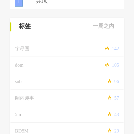
共1页
1
标签
一周之内
字母圈
142
dom
105
sub
96
圈内趣事
57
5m
43
BD5M
29