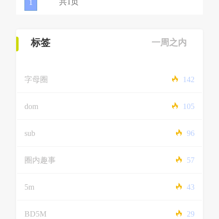
共1页
1
标签
一周之内
字母圈
142
dom
105
sub
96
圈内趣事
57
5m
43
BD5M
29