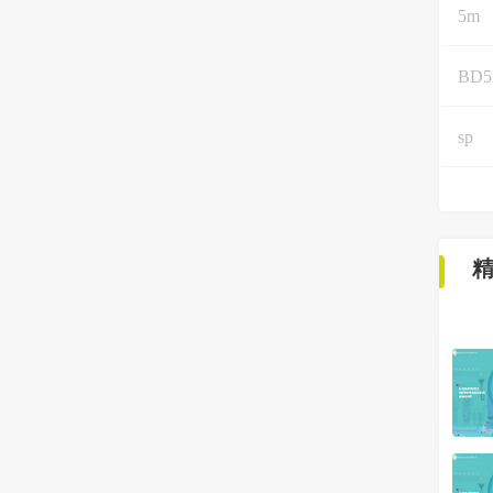
5m
BD
sp