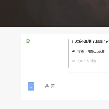
已婚还混圈？聊聊当
标签：
婚姻忠诚度
3,058 次浏览
共1页
1