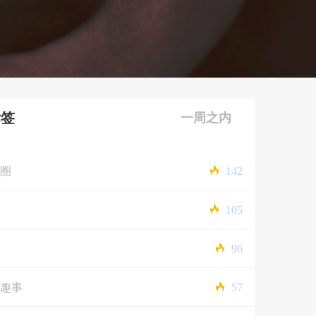
标签
一周之内
圈
142
105
96
趣事
57