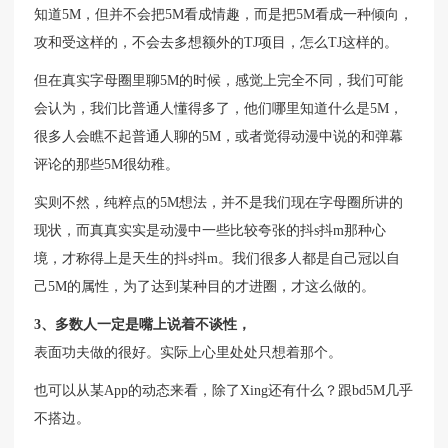
知道5M，但并不会把5M看成情趣，而是把5M看成一种倾向，
攻和受这样的，不会去多想额外的TJ项目，怎么TJ这样的。
但在真实字母圈里聊5M的时候，感觉上完全不同，我们可能
会认为，我们比普通人懂得多了，他们哪里知道什么是5M，
很多人会瞧不起普通人聊的5M，或者觉得动漫中说的和弹幕
评论的那些5M很幼稚。
实则不然，纯粹点的5M想法，并不是我们现在字母圈所讲的
现状，而真真实实是动漫中一些比较夸张的抖s抖m那种心
境，才称得上是天生的抖s抖m。我们很多人都是自己冠以自
己5M的属性，为了达到某种目的才进圈，才这么做的。
3、多数人一定是嘴上说着不谈性，
表面功夫做的很好。实际上心里处处只想着那个。
也可以从某App的动态来看，除了Xing还有什么？跟bd5M几乎
不搭边。