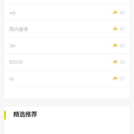
sub
96
圈内趣事
57
5m
43
BD5M
29
sp
27
精选推荐