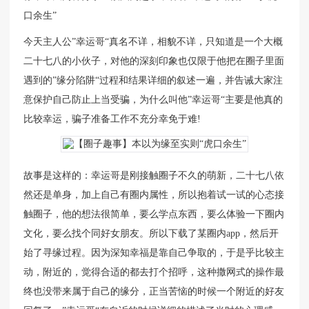
口余生”
今天主人公”幸运哥“真名不详，相貌不详，只知道是一个大概
二十七八的小伙子，对他的深刻印象也仅限于他把在圈子里面
遇到的”缘分陷阱“过程和结果详细的叙述一遍，并告诫大家注
意保护自己防止上当受骗，为什么叫他”幸运哥“主要是他真的
比较幸运，骗子准备工作不充分幸免于难!
故事是这样的：幸运哥是刚接触圈子不久的萌新，二十七八依
然还是单身，加上自己有圈内属性，所以抱着试一试的心态接
触圈子，他的想法很简单，要么学点东西，要么体验一下圈内
文化，要么找个同好女朋友。所以下载了某圈内app，然后开
始了寻缘过程。因为深知幸福是靠自己争取的，于是乎比较主
动，附近的，觉得合适的都去打个招呼，这种撒网式的操作最
终也没带来属于自己的缘分，正当苦恼的时候一个附近的好友