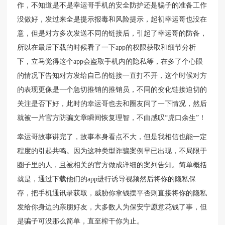
作，不知道是不是幸运哥手机的安全防护还是骗子的准备工作
没做好，发过来全是提示报毒和风险提示，起初幸运哥也没在
意，但是对方多次发送不同的链接后，引起了幸运哥的防备，
所以在最后下载的时候看了一下app的权限获取和细节分析
下，立马觉得这个app会盗取手机内的隐私等，在多了个心眼
的情况下告知对方发给自己的链接一直打不开，这个时候对方
的表现更像是一个急切推销的推销员，不同的变化链接迫切的
关注是否下好，此时的幸运哥也去和圈友问了一下情况，然后
就被一片官方防骗文章瞬间恢复理智，不由感叹“虎口余生”！
幸运哥故事讲完了，故事本身看点不大，但是我相信也能一定
程度的引起共鸣。因为这种类型诈骗案例早已出现，不局限于
圈子里的人，且被相关的官方做成详细的案列告知。简单概括
就是，通过下载他们的app进行诱导视频然后将你的隐私保
存，把手机通讯录获取，威胁你拿钱摆平否则直接将你的隐私
发给你身边的亲朋好友，大多数人为保安宁愿意花钱了事，但
是骗子可没那么简单，直至榨干你为止。