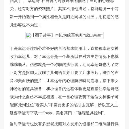
回复了，”幸运哥“在自诉的时候详细的描述了当时的心理感
受，还有对方的资料照片。其实不用他描述，都能猜测一个萌
新一开始遇到一个属性相合又是附近同城的回应，用初恋的感
觉形容也不为过！
于是幸运哥连精心准备好的言语都未能用上，直接被幸运女神
收为幸运儿，对了幸运哥是一个慕所以在对方主导情况下也就
乖乖顺从。仿佛就是一个称职的执行者，期间幸运哥也为了防
止对方是抠脚大汉聊了几句语音并且要了几张照片，磁性的声
音和美而妖的照片，让幸运哥的心理防线瞬间崩塌，接下来女
神吩咐的道具准备，和小怪兽的远程体验更是直接让幸运哥感
慨为什么自己不早点相遇，在一番心理攻势下这位女神骗子可
能察觉到这位“老实人”不需要更多的陷阱去瓦解，所以直入主
题要幸运哥下载一个app，美名其曰：“远程道具控制”。
当时幸运哥也没有多想就按照对方发来的链接和二维码进行操