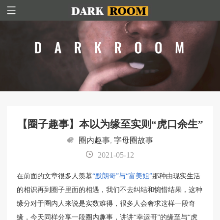
【圈子趣事】本以为缘至实则“虎口余生”
圈内趣事
,
字母圈故事
2021-05-12
在前面的文章很多人羡慕
“默朗哥”与“富美姐”
那种由现实生活
的相识再到圈子里面的相遇，我们不去纠结和惋惜结果，这种
缘分对于圈内人来说是实数难得，很多人会奢求这样一段奇
缘，今天同样分享一段圈内趣事，讲讲“幸运哥”的缘至与“虎