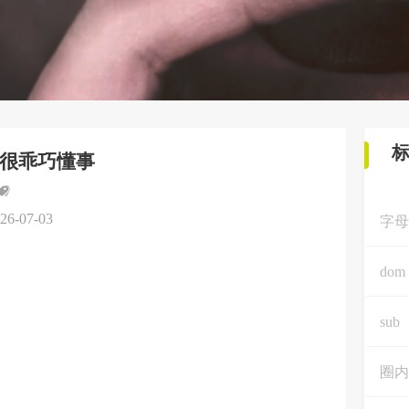
很乖巧懂事
26-07-03
字母
dom
sub
圈内