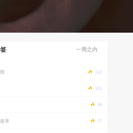
标签
一周之内
圈
142
105
96
趣事
57