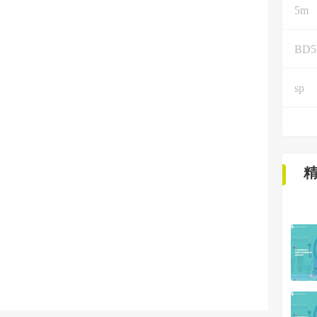
5m
BD
sp