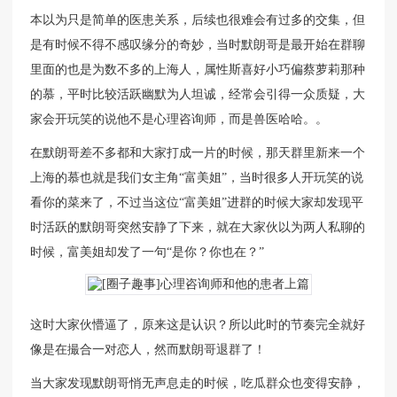
本以为只是简单的医患关系，后续也很难会有过多的交集，但
是有时候不得不感叹缘分的奇妙，当时默朗哥是最开始在群聊
里面的也是为数不多的上海人，属性斯喜好小巧偏蔡萝莉那种
的慕，平时比较活跃幽默为人坦诚，经常会引得一众质疑，大
家会开玩笑的说他不是心理咨询师，而是兽医哈哈。。
在默朗哥差不多都和大家打成一片的时候，那天群里新来一个
上海的慕也就是我们女主角“富美姐”，当时很多人开玩笑的说
看你的菜来了，不过当这位“富美姐”进群的时候大家却发现平
时活跃的默朗哥突然安静了下来，就在大家伙以为两人私聊的
时候，富美姐却发了一句“是你？你也在？”
这时大家伙懵逼了，原来这是认识？所以此时的节奏完全就好
像是在撮合一对恋人，然而默朗哥退群了！
当大家发现默朗哥悄无声息走的时候，吃瓜群众也变得安静，