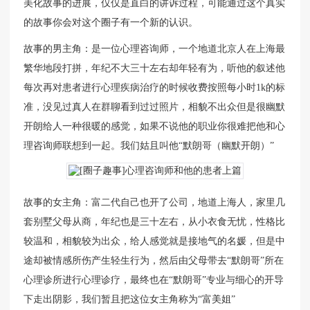
美化故事的进展，仅仅是直白的讲诉过程，可能通过这个真实
的故事你会对这个圈子有一个新的认识。
故事的男主角：是一位心理咨询师，一个地道北京人在上海最
繁华地段打拼，年纪不大三十左右却年轻有为，听他的叙述他
每次再对患者进行心理疾病治疗的时候收费按照每小时1k的标
准，没见过真人在群聊看到过过照片，相貌不出众但是很幽默
开朗给人一种很暖的感觉，如果不说他的职业你很难把他和心
理咨询师联想到一起。我们姑且叫他“默朗哥（幽默开朗）”
故事的女主角：富二代自己也开了公司，地道上海人，家里几
套别墅父母从商，年纪也是三十左右，从小衣食无忧，性格比
较温和，相貌较为出众，给人感觉就是接地气的名媛，但是中
途却被情感所伤产生轻生行为，然后由父母带去“默朗哥”所在
心理诊所进行心理诊疗，最终也在“默朗哥”专业与细心的开导
下走出阴影，我们暂且把这位女主角称为“富美姐”