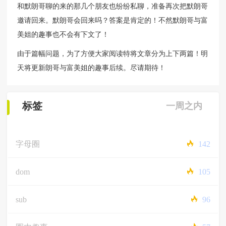
和默朗哥聊的来的那几个朋友也纷纷私聊，准备再次把默朗哥
邀请回来。默朗哥会回来吗？答案是肯定的！不然默朗哥与富
美姐的趣事也不会有下文了！
由于篇幅问题，为了方便大家阅读特将文章分为上下两篇！明
天将更新朗哥与富美姐的趣事后续。尽请期待！
标签
一周之内
字母圈
142
dom
105
sub
96