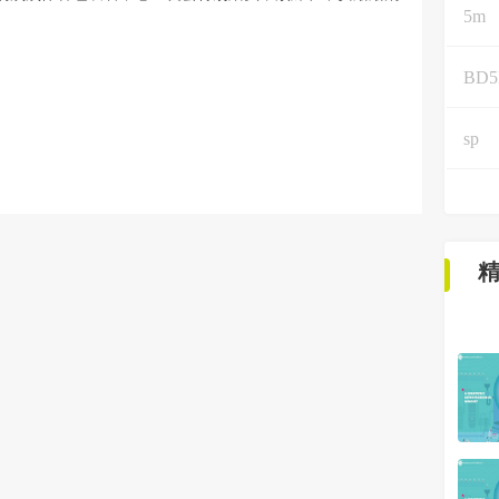
5m
BD
sp