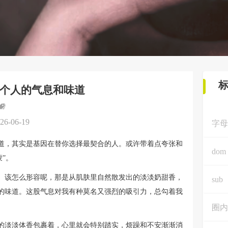
个人的气息和味道
26-06-19
字母
道，其实是基因在替你选择最契合的人。或许带着点夸张和
dom
”。
。该怎么形容呢，那是从肌肤里自然散发出的淡淡奶甜香，
sub
的味道。这股气息对我有种莫名又强烈的吸引力，总勾着我
。
圈内
的淡淡体香包裹着，心里就会特别踏实，烦躁和不安渐渐消