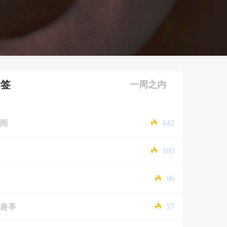
标签
一周之内
圈
142
105
96
趣事
57