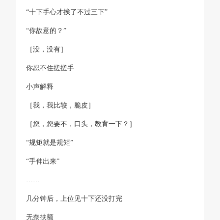
“十下手心才挨了不过三下”
“你故意的？”
［没，没有］
你忍不住搓搓手
小声解释
［我，我比较，脆皮］
［您，您要不，口头，教育一下？］
“规矩就是规矩”
“手伸出来”
……
几分钟后，上位见十下还没打完
无奈扶额