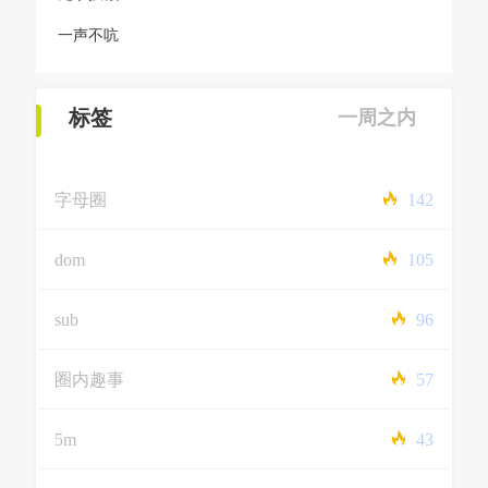
一声不吭
标签
一周之内
字母圈
142
dom
105
sub
96
圈内趣事
57
5m
43