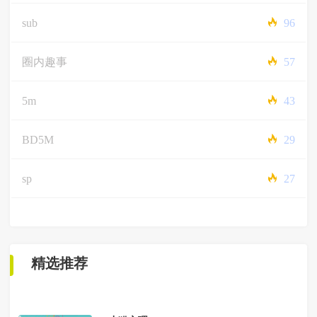
sub
96
圈内趣事
57
5m
43
BD5M
29
sp
27
精选推荐