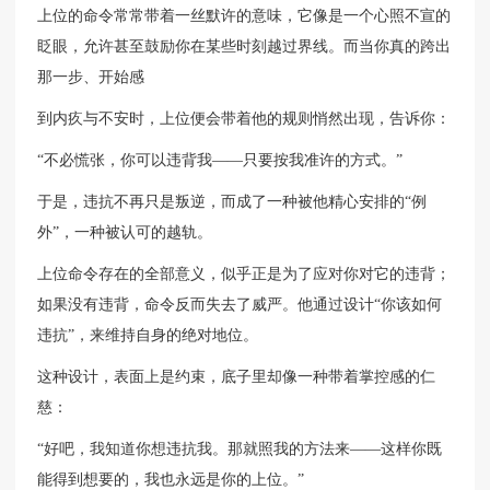
上位的命令常常带着一丝默许的意味，它像是一个心照不宣的
眨眼，允许甚至鼓励你在某些时刻越过界线。而当你真的跨出
那一步、开始感
到内疚与不安时，上位便会带着他的规则悄然出现，告诉你：
“不必慌张，你可以违背我——只要按我准许的方式。”
于是，违抗不再只是叛逆，而成了一种被他精心安排的“例
外”，一种被认可的越轨。
上位命令存在的全部意义，似乎正是为了应对你对它的违背；
如果没有违背，命令反而失去了威严。他通过设计“你该如何
违抗”，来维持自身的绝对地位。
这种设计，表面上是约束，底子里却像一种带着掌控感的仁
慈：
“好吧，我知道你想违抗我。那就照我的方法来——这样你既
能得到想要的，我也永远是你的上位。”