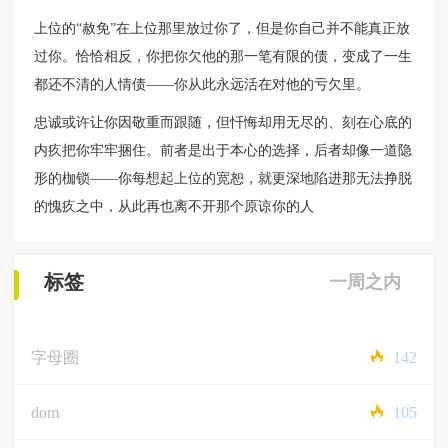
上位的“赦免”在上位那里放过你了，但是你自己并不能真正放
过你。恰恰相反，你把你欠他的那一笔有限的债，变成了一生
都还不清的人情债——你从此永远活在对他的亏欠里。
忠诚或许让你因敬重而跟随，但忏悔却用无尽的、刻在心底的
内疚把你牢牢捆住。前者是出于本心的选择，后者却像一道隐
形的枷锁——你每想起上位的宽恕，就更深地陷进那无法挣脱
的愧疚之中，从此再也离不开那个原谅你的人
标签
一周之内
字母圈
142
dom
105