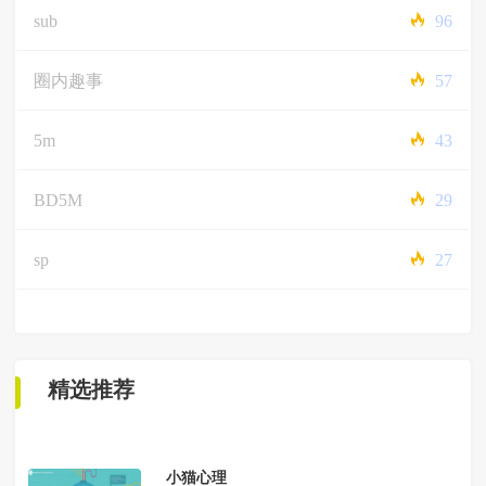
sub
96
圈内趣事
57
5m
43
BD5M
29
sp
27
精选推荐
小猫心理