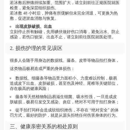
若冰敷后肿痛持续加重、范围扩大，请立刻前往正规医院就医
检查，避免深层组织损伤。
若冰敷 48 小时后，肿痛有所缓解但未完全消退，可更换为热
敷，促进淤血消散与恢复。
出现皮肤破损、出血
立刻停止所有触碰，先用碘伏做好伤口消毒，避免沾水、防止
感染，若伤口较深、出血不止，请立刻前往医院就医处理。
2. 损伤护理的常见误区
很多人会随手用身边的数据线、藤条、皮带等物品拍打身体，
这类物品极易造成严重的身体损伤：
数据线、细藤条等物品受力面积小、力度难以控制，极易
造成皮下出血、皮肤破损，甚至伤及神经、尾椎等关键部位，
存在极高的健康风险；
藤条等天然植物制品易滋生细菌、吸水性强，一旦造成皮
肤破损，极易引发交叉感染、炎症，绝对不可用于拍打身体；
徒手拍打同样会造成软组织挫伤，不存在 “绝对安全” 的体
罚方式，最好的防护，就是从源头拒绝任何伤害身体的行为。
三、健康亲密关系的相处原则