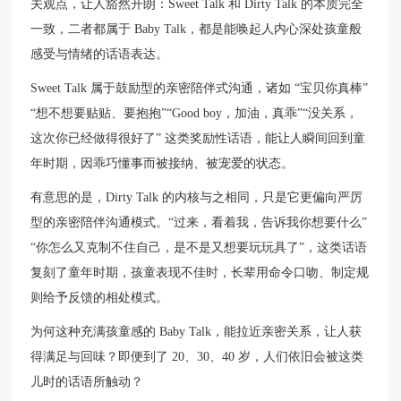
关观点，让人豁然开朗：Sweet Talk 和 Dirty Talk 的本质完全
一致，二者都属于 Baby Talk，都是能唤起人内心深处孩童般
感受与情绪的话语表达。
Sweet Talk 属于鼓励型的亲密陪伴式沟通，诸如 “宝贝你真棒”
“想不想要贴贴、要抱抱”“Good boy，加油，真乖”“没关系，
这次你已经做得很好了” 这类奖励性话语，能让人瞬间回到童
年时期，因乖巧懂事而被接纳、被宠爱的状态。
有意思的是，Dirty Talk 的内核与之相同，只是它更偏向严厉
型的亲密陪伴沟通模式。“过来，看着我，告诉我你想要什么”
“你怎么又克制不住自己，是不是又想要玩玩具了”，这类话语
复刻了童年时期，孩童表现不佳时，长辈用命令口吻、制定规
则给予反馈的相处模式。
为何这种充满孩童感的 Baby Talk，能拉近亲密关系，让人获
得满足与回味？即便到了 20、30、40 岁，人们依旧会被这类
儿时的话语所触动？