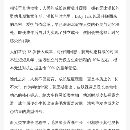
相较于其他动物，人类的成长速度极其缓慢，拥有无比漫长的
婴幼儿期和童年期。漫长的时光里，Baby Talk 以及伴随而来
的亲密、爱抚与依恋感，早已深深沉淀在人类的心灵与记忆深
处。即便成年后自以为实现了独立成长，依旧会被这些儿时的
感受所召唤。
人们常说 18 岁步入成年，可仔细回想，脱离幼态持续的时间
不过短短几年，这段独立时光仅占生命历程的 10% 左右，根
本无法对抗占据生命 90% 的童年记忆。
除此之外，人类不仅发育、成长速度缓慢，更是本质上的 “长
不大”。作为动物学家，莫里斯指出，皮肤裸露是灵长类动物
幼态的核心标志。绝大多数灵长类生物，幼崽时期皮肤裸露光
滑，成年后便会生长出浓密毛发覆盖皮肤，浓密毛发也成为幼
态结束的典型信号。
而人类在成长过程中，毛发虽会逐渐生长，但相较于其他灵长