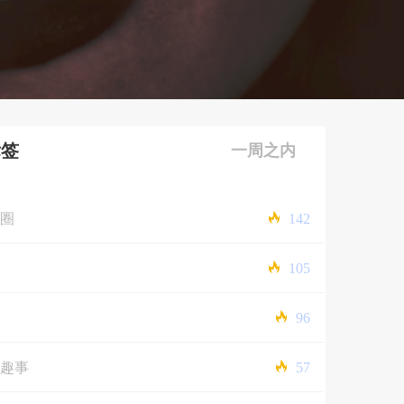
标签
一周之内
圈
142
105
96
趣事
57