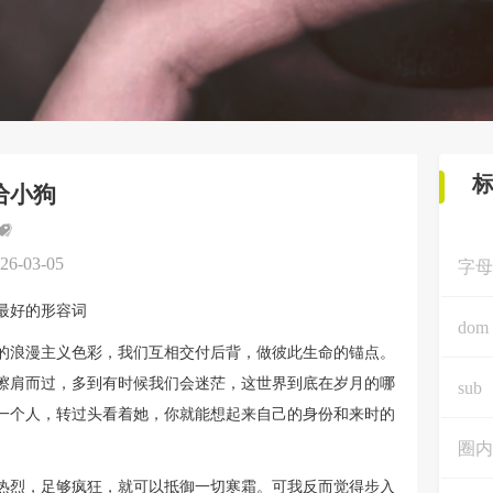
给小狗
26-03-05
字母
最好的形容词
dom
的浪漫主义色彩，我们互相交付后背，做彼此生命的锚点。
擦肩而过，多到有时候我们会迷茫，这世界到底在岁月的哪
sub
一个人，转过头看着她，你就能想起来自己的身份和来时的
圈内
热烈，足够疯狂，就可以抵御一切寒霜。可我反而觉得步入