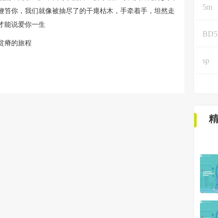
5m
鞭笞你，我们就像被抽尽了的干瘪枯木，手牵着手，坦然走
才能说爱你一生
BD
贫瘠的旅程
sp