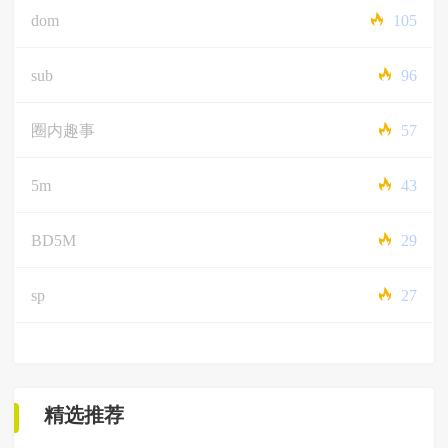
dom
105
sub
96
圈内趣事
57
5m
43
BD5M
29
sp
27
精选推荐