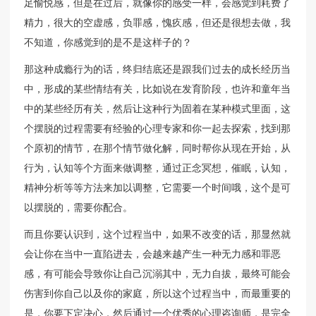
足愉悦感，但是在过后，就像你的感受一样，会感觉到耗费了
精力，很大的空虚感，负罪感，愧疚感，但还是很想去做，我
不知道，你感觉到的是不是这样子的？
那这种成瘾行为的话，终归结底还是跟我们过去的成长经历当
中，形成的某些情结有关，比如说在发育阶段，也许和童年当
中的某些经历有关，然后让这种行为固着在某种模式里面，这
个摆脱的过程需要有经验的心理专家和你一起去探索，找到那
个原初的情节，在那个情节做化解，同时帮你从现在开始，从
行为，认知等个方面来做调整，通过正念冥想，催眠，认知，
精神分析等等方法来加以调整，它需要一个时间哦，这个是可
以摆脱的，需要你配合。
而且你要认识到，这个过程当中，如果不改变的话，那显然就
会让你在当中一直陷进去，会越来越产生一种无力感和罪恶
感，有可能会导致你让自己沉溺其中，无力自拔，最终可能会
伤害到你自己以及你的家庭，所以这个过程当中，而最重要的
是，你要下定决心，然后通过一个优秀的心理咨询师，是完全