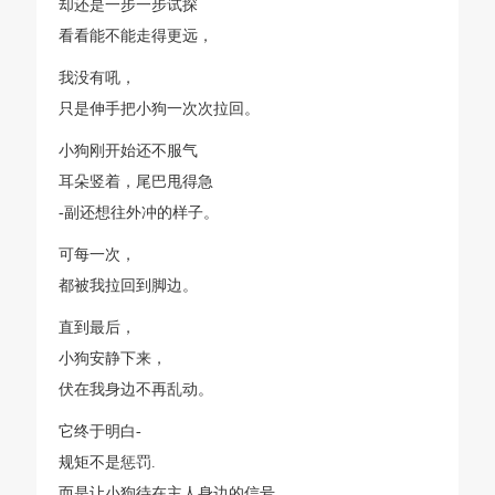
却还是一步一步试探
看看能不能走得更远，
我没有吼，
只是伸手把小狗一次次拉回。
小狗刚开始还不服气
耳朵竖着，尾巴甩得急
-副还想往外冲的样子。
可每一次，
都被我拉回到脚边。
直到最后，
小狗安静下来，
伏在我身边不再乱动。
它终于明白-
规矩不是惩罚.
而是让小狗待在主人身边的信号。