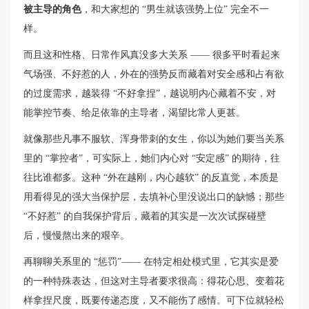
被主导的角色
，和大家想的 “男生就该强势上位” 完全不一
样。
而且这和性格、日常作风真没多大关系 —— 很多平时看起来
气场强、不好惹的人，外在的强势反而藏着对安全感和占有欲
的过度需求，越装得 “不好拿捏”，越说明内心藏着不安，对
能掌控节奏、给足依靠的主导者，渴望比常人更甚。
就像那些凡事不服软、浑身带刺的女生，你以为她们要当关系
里的 “掌控者”，可实际上，她们内心对 “安定感” 的期待，往
往比谁都多。这种 “外在越刚，内心越软” 的反直觉，本质是
用看得见的强大当保护层，去填补心里没说出口的缺憾；那些
“不好惹” 的自我保护背后，藏着的其实是一次次试探碰壁
后，慢慢熬出来的艰辛。
再聊聊关系里的 “惩罚”—— 在特定相处模式里，它其实是爱
的一种特殊表达，但这对主导者要求很高：得花心思、变着花
样拿捏尺度，既要传递态度，又不能伤了感情。可下位就轻松