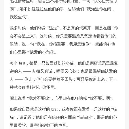
陷在情绪里时，语言远不如行动有力量。一句 “你又在无理取
闹”，远不如轻轻拉住他们的手，告诉他们 “我知道你在闹，
我没生气”。
很多时候，他们转身 “逃走”，不是真的想离开，而是在赌 “你
会不会追上来”。这时候，你只需要温柔又坚定地看着他们的
眼睛，说一句 “我在，你很重要，我愿意懂你”，就能填补他
们心里那个缺爱的小角落。
每个 brat，都是一只曾受过伤的小猫。他们是亲密关系里最复
杂的人 —— 别扭又真诚，嘴硬又心软；也是最渴望确认爱的
人 —— 你走，他们会硬撑着不回头；可只要你追上来，下一
秒就会红着眼扑进你怀里。
嘴上说着 “我才不要你”，心里却在疯狂呐喊 “你不要走啊”。
如果你自己就是这样的 brat，或者你正在爱着一只这样的 “猫
猫”，请记得：他们只在信任的人面前 “喵喵叫”，那是他们心
里最柔软、最害怕被抛下的声音。