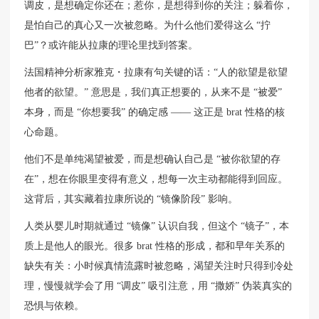
调皮，是想确定你还在；惹你，是想得到你的关注；躲着你，
是怕自己的真心又一次被忽略。为什么他们爱得这么 “拧
巴”？或许能从拉康的理论里找到答案。
法国精神分析家雅克・拉康有句关键的话：“人的欲望是欲望
他者的欲望。” 意思是，我们真正想要的，从来不是 “被爱”
本身，而是 “你想要我” 的确定感 —— 这正是 brat 性格的核
心命题。
他们不是单纯渴望被爱，而是想确认自己是 “被你欲望的存
在”，想在你眼里变得有意义，想每一次主动都能得到回应。
这背后，其实藏着拉康所说的 “镜像阶段” 影响。
人类从婴儿时期就通过 “镜像” 认识自我，但这个 “镜子”，本
质上是他人的眼光。很多 brat 性格的形成，都和早年关系的
缺失有关：小时候真情流露时被忽略，渴望关注时只得到冷处
理，慢慢就学会了用 “调皮” 吸引注意，用 “撒娇” 伪装真实的
恐惧与依赖。