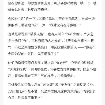
陪在你身边，却故意转身走开；可只要你稍微哄一哄，下一秒
就会贴过来，秒变乖巧模样。
会轻轻 “抓” 你一下，又慌忙躲远；等你主动靠近，再蹭一蹭
你的手，嘴硬地 “喵” 一声：“我才没有在等你呢！”
这就是常说的 “喵系人格”，也有人叫它 “brat 性格”。外人总
觉得他们 “作”，可只有懂的人才知道，那些看似别扭的小脾
气，不过是用撒娇伪装伤口，用反抗测试眼前人 ——“你会不
会因为我的小任性，就不爱我了？”
他们的撒娇带着点反叛：嘴上说 “你走开”，心里的 OS 却是
“快回来抱我”；明明很在意，却要故意打断你的话、搞点小破
坏，看着你无奈又不生气的样子，才偷偷安心。
又馋爱又怕受伤，总在 “想撒娇” 和 “要自保” 之间反复拉扯。
其实他们从不是不爱，只是太需要用这种方式确认：“我在你
心里，到底重不重要？”