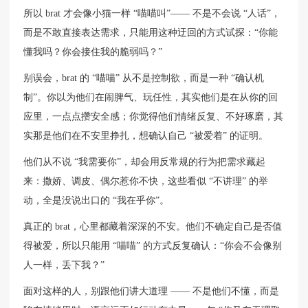
所以 brat 才会像小猫一样 “喵喵叫”—— 不是不会说 “人话”，
而是不敢直接表达需求，只能用这种迂回的方式试探：“你能
懂我吗？你会接住我的脆弱吗？”
别误会，brat 的 “喵喵” 从不是控制欲，而是一种 “确认机
制”。你以为他们在闹脾气、玩任性，其实他们是在从你的回
应里，一点点攒安全感；你觉得他们情绪反复、不好琢磨，其
实那是他们在不安里挣扎，想确认自己 “被爱着” 的证明。
他们从不说 “我需要你”，却会用反常规的行为把需求藏起
来：撒娇、调皮、偶尔惹你不快，这些看似 “不讲理” 的举
动，全是没说出口的 “我在乎你”。
真正的 brat，心里都藏着深深的不安。他们不确定自己是否值
得被爱，所以只能用 “喵喵” 的方式反复确认：“你会不会像别
人一样，丢下我？”
面对这样的人，别跟他们讲大道理 —— 不是他们不懂，而是