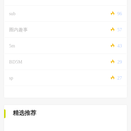
sub
96
圈内趣事
57
5m
43
BD5M
29
sp
27
精选推荐