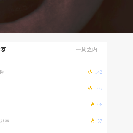
标签
一周之内
圈
142
105
96
趣事
57