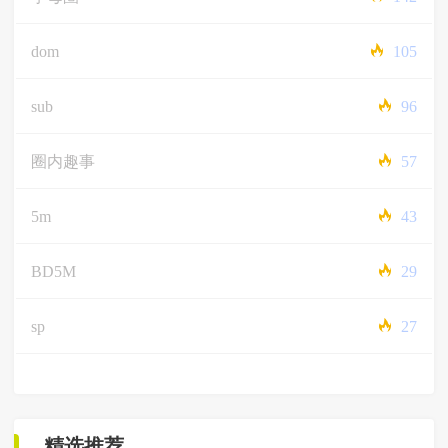
dom
105
sub
96
圈内趣事
57
5m
43
BD5M
29
sp
27
精选推荐