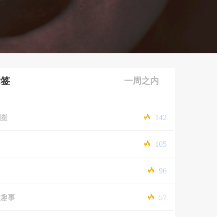
标签
一周之内
圈
142
105
96
趣事
57