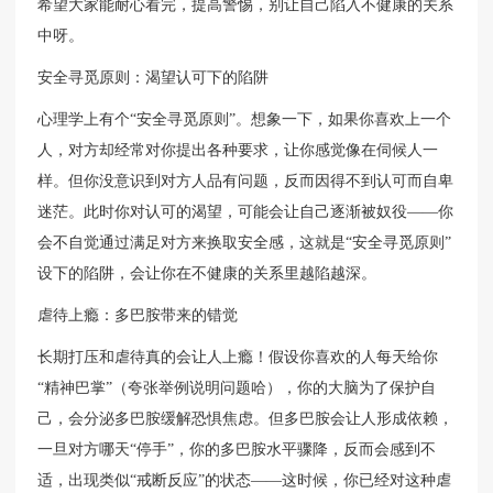
希望大家能耐心看完，提高警惕，别让自己陷入不健康的关系
中呀。
安全寻觅原则：渴望认可下的陷阱
心理学上有个“安全寻觅原则”。想象一下，如果你喜欢上一个
人，对方却经常对你提出各种要求，让你感觉像在伺候人一
样。但你没意识到对方人品有问题，反而因得不到认可而自卑
迷茫。此时你对认可的渴望，可能会让自己逐渐被奴役——你
会不自觉通过满足对方来换取安全感，这就是“安全寻觅原则”
设下的陷阱，会让你在不健康的关系里越陷越深。
虐待上瘾：多巴胺带来的错觉
长期打压和虐待真的会让人上瘾！假设你喜欢的人每天给你
“精神巴掌”（夸张举例说明问题哈），你的大脑为了保护自
己，会分泌多巴胺缓解恐惧焦虑。但多巴胺会让人形成依赖，
一旦对方哪天“停手”，你的多巴胺水平骤降，反而会感到不
适，出现类似“戒断反应”的状态——这时候，你已经对这种虐