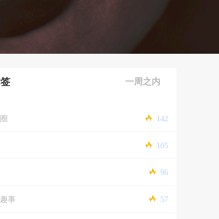
标签
一周之内
圈
142
105
96
趣事
57