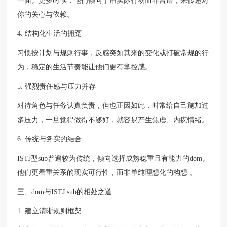
一面。更多时候，他们倾向于用实际行动而非言语，来传递对
你的关心与依赖。
4. 结构化生活的拥趸
习惯按计划与规则行事，反感突如其来的变化或打破常规的行
为，稳定的生活节奏能让他们更有掌控感。
5. 强烈责任感与压力并存
对待角色与任务认真负责，但也正因如此，时常给自己施加过
多压力，一旦觉得做得不够好，就容易产生焦虑、内疚情绪。
6. 传统与务实的结合
ISTJ型sub普遍较为传统，倾向选择成熟稳重且有能力的dom。
他们更看重关系的现实可行性，而非单纯理想化的构想 。
三、dom与ISTJ sub的相处之道
1. 建立清晰规则框架