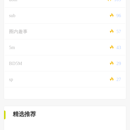
sub
96
圈内趣事
57
5m
43
BD5M
29
sp
27
精选推荐