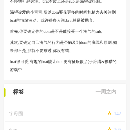
不停地引起关注。brat本质上还是sub,是渴望被征服。
渴望被爱的小宝宝,所以dom要花更多的时间和精力去关注到
brat的情绪波动。或许很多人说,brat总是被抛弃。
首先,你要确定你的dom是不是能接受一个淘气的sub;
其次,要确定自己淘气的行为是否触及到dom的底线和原则,如
果都不是,那就不要难过,你没有错。
brat很可爱,有趣的brat能让dom更有征服欲,沉于狩猎&被猎的
游戏中
标签
一周之内
字母圈
142
dom
105