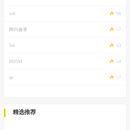
sub
96
圈内趣事
57
5m
43
BD5M
29
sp
27
精选推荐