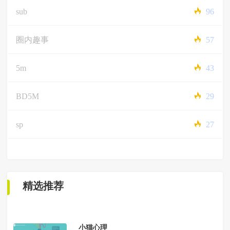
sub
96
圈内趣事
57
5m
43
BD5M
29
sp
27
精选推荐
小猫心理