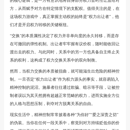
的核心逻辑，是一方有意识地将自身部分权力暂时性让渡给对
方，从而赋予对方在特定情境下的支配权。值得关注的是，在
这场权力游戏中，真正掌握主动权的始终是“权力出让者”，他
们才是开启权力转移的关键枢纽。
“交换”的本质属性决定了权力并非单向度的永久转移，而是存
在可撤回的弹性机制。出让者牢牢握有议价权，随时能收回让
渡出去的权力。与此同时，关系中的另一方也具备自主终止关
系的权利，这构成了权力交换关系中的双向制衡。
然而，当权力交换的本质被扭曲，就可能滋生出危险的精神控
制。一旦否定“权力出让者”作为权力源头的事实，就容易陷入
精神控制的泥沼。施暴者往往通过欺骗、暗示等手段，让被控
制者误以为其天然拥有超越正常范畴的权力，进而实施全方位
的人格与思想压制，剥夺对方脱离关系的自由。
现实生活中，精神控制常常披着各种“为你好”“爱之深责之切”
的伪装。当你在任何一段关系中，察觉到对方持续贬低你的价