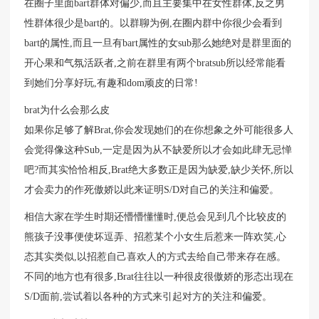
在圈子里面bart群体对偏少,而且主要集中在女性群体,反之男
性群体很少是bart的。以群聊为例,在圈内群中你很少会看到
bart的属性,而且一旦有bart属性的女sub那么她绝对是群里面的
开心果和气氛活跃者,之前在群里有两个bratsub所以经常能看
到她们分享好玩,有趣和dom顽皮的日常!
brat为什么会那么皮
如果你足够了解Brat,你会发现她们的在你想象之外可能很多人
会觉得像这种Sub,一定是因为从不缺爱所以才会如此肆无忌惮
吧?而其实恰恰相反,Brat绝大多数正是因为缺爱,缺少关怀,所以
才会卖力的作死傲娇以此来证明S/D对自己的关注和偏爱。
相信大家在学生时期还懵懵懂懂时,便总会见到几个比较皮的
熊孩子没事便使坏逗弄、招惹某个小女生后惹来一阵欢笑,心
态其实类似,以招惹自己喜欢人的方式去给自己带来存在感。
不同的地方也有很多,Brat往往以一种很皮很傲娇的形态出现在
S/D面前,尝试着以各种的方式来引起对方的关注和偏爱。