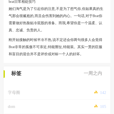
brat日常相处技巧
她们淘气是为了引起你的注意,不是为了想气你,你如果真的生
气那会很尴尬的,而且会伤害到她的内心。一句话,对于Brat你
需要做好热脸贴冷屁股的准备。而我,希望你是一个温柔、认
真、忠诚、负责的人。
刚开始接触的时候半冷不热,说不定还会你两句很多人会觉得
Brat非常的孤傲不可亲近,特能掰扯,特能装。其实一贯的臣服
和盲目的迎合并不是评价或对标一个人的好坏。
标签
一周之内
字母圈
142
dom
105