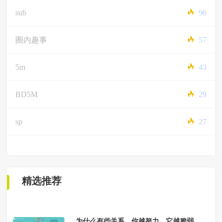
sub
96
圈内趣事
57
5m
43
BD5M
29
sp
27
精选推荐
为什么有些关系，你越努力，它越脆弱