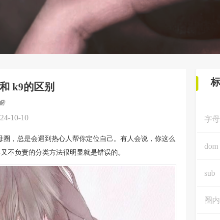
8和 k9的区别
24-10-10
字母
母圈，总是会遇到热心人帮你定位自己。有人会说，你这么
dom
单又不负责的分类方法很明显就是错误的。
sub
圈内