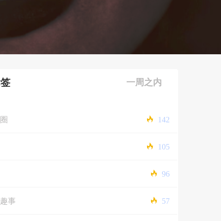
标签
一周之内
圈
142
105
96
趣事
57