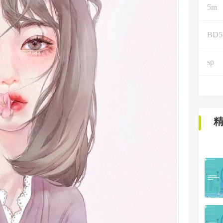
5m
BD
sp