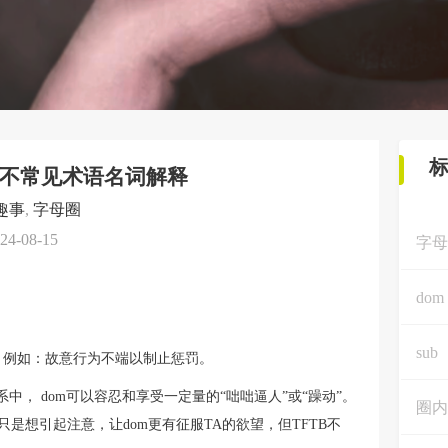
不常见术语名词解释
趣事
,
字母圈
24-08-15
字母
dom
sub
 例如：故意行为不端以制止惩罚。
， dom可以容忍和享受一定量的“咄咄逼人”或“躁动”。
圈内
，只是想引起注意，让dom更有征服TA的欲望，但TFTB不