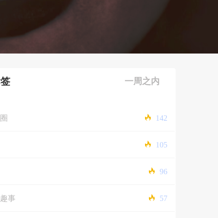
标签
一周之内
圈
142
105
96
趣事
57