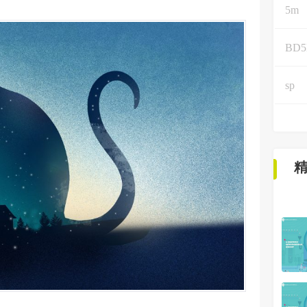
5m
BD
sp